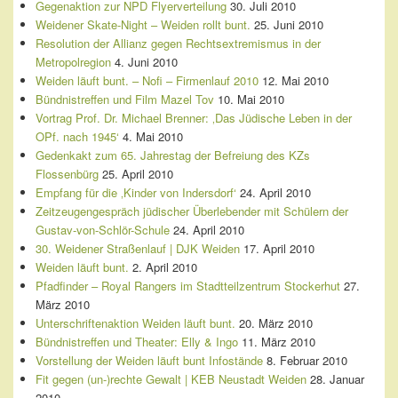
Gegenaktion zur NPD Flyerverteilung
30. Juli 2010
Weidener Skate-Night – Weiden rollt bunt.
25. Juni 2010
Resolution der Allianz gegen Rechtsextremismus in der
Metropolregion
4. Juni 2010
Weiden läuft bunt. – Nofi – Firmenlauf 2010
12. Mai 2010
Bündnistreffen und Film Mazel Tov
10. Mai 2010
Vortrag Prof. Dr. Michael Brenner: ‚Das Jüdische Leben in der
OPf. nach 1945‘
4. Mai 2010
Gedenkakt zum 65. Jahrestag der Befreiung des KZs
Flossenbürg
25. April 2010
Empfang für die ‚Kinder von Indersdorf‘
24. April 2010
Zeitzeugengespräch jüdischer Überlebender mit Schülern der
Gustav-von-Schlör-Schule
24. April 2010
30. Weidener Straßenlauf | DJK Weiden
17. April 2010
Weiden läuft bunt.
2. April 2010
Pfadfinder – Royal Rangers im Stadtteilzentrum Stockerhut
27.
März 2010
Unterschriftenaktion Weiden läuft bunt.
20. März 2010
Bündnistreffen und Theater: Elly & Ingo
11. März 2010
Vorstellung der Weiden läuft bunt Infostände
8. Februar 2010
Fit gegen (un-)rechte Gewalt | KEB Neustadt Weiden
28. Januar
2010