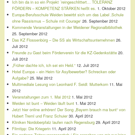
Ich bin da in so ein Projekt ´reingeschlittert… TOLERANZ
FÖRDERN – KOMPETENZ STÄRKEN heißt es.
1. Oktober 2012
Europa-Berufsschule Weiden bewirbt sich um das Label ‚Schule
ohne Rassismus – Schule mit Courage‘
26. September 2012
Kommende Veranstaltungen in der Weidener Regionalbibliothek
25. September 2012
Das KZ Flossenbürg – Die SS als Wirtschaftsunternehmen
26.
Juli 2012
Freunde zu Gast beim Förderverein für die KZ-Gedenkstätte
20.
Juli 2012
„Früher dachte ich, ich sei ein Held.“
12. Juli 2012
Hotel Europa – ein Heim für Asylbewerber? Schrecken oder
Aufgabe?
25. Mai 2012
Multimediale Lesung von Leonhard F. Seidl: Mutterkorn
11. Mai
2012
Veranstaltungen zum 1. Mai 2012
1. Mai 2012
Weiden ist bunt – Weiden läuft bunt
1. Mai 2012
Jetzt hier online anhören! Der Song „Bayern brauch ma bunt“ von
Hubert Treml und Franz Schuier
30. April 2012
Kliniken Nordoberpfalz laufen nach Regensburg
29. April 2012
Filmtipp: Die Kriegerin
11. April 2012
Ein anderes Zeitzeugengespräch / Sie sprechen von mir nur leise