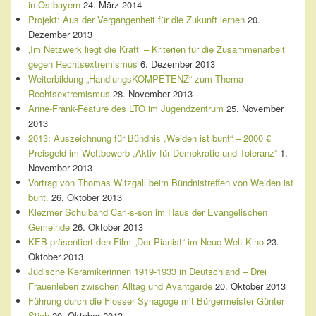
in Ostbayern
24. März 2014
Projekt: Aus der Vergangenheit für die Zukunft lernen
20.
Dezember 2013
‚Im Netzwerk liegt die Kraft‘ – Kriterien für die Zusammenarbeit
gegen Rechtsextremismus
6. Dezember 2013
Weiterbildung „HandlungsKOMPETENZ“ zum Thema
Rechtsextremismus
28. November 2013
Anne-Frank-Feature des LTO im Jugendzentrum
25. November
2013
2013: Auszeichnung für Bündnis „Weiden ist bunt“ – 2000 €
Preisgeld im Wettbewerb „Aktiv für Demokratie und Toleranz“
1.
November 2013
Vortrag von Thomas Witzgall beim Bündnistreffen von Weiden ist
bunt.
26. Oktober 2013
Klezmer Schulband Carl-s-son im Haus der Evangelischen
Gemeinde
26. Oktober 2013
KEB präsentiert den Film „Der Pianist“ im Neue Welt Kino
23.
Oktober 2013
Jüdische Keramikerinnen 1919-1933 in Deutschland – Drei
Frauenleben zwischen Alltag und Avantgarde
20. Oktober 2013
Führung durch die Flosser Synagoge mit Bürgermeister Günter
Stich
20. Oktober 2013