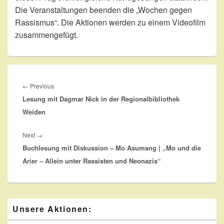
Die Veranstaltungen beenden die „Wochen gegen
Rassismus“. Die Aktionen werden zu einem Videofilm
zusammengefügt.
Beitragsnavigation
Previous
←
Previous
Lesung mit Dagmar Nick in der Regionalbibliothek
post:
Weiden
Next
Next
→
Buchlesung mit Diskussion – Mo Asumang | „Mo und die
post:
Arier – Allein unter Rassisten und Neonazis“
Primary
Unsere Aktionen:
Sidebar
Widget